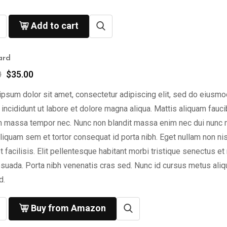
Add to cart
ard
0
$
35.00
psum dolor sit amet, consectetur adipiscing elit, sed do eiusmo
incididunt ut labore et dolore magna aliqua. Mattis aliquam fauc
n massa tempor nec. Nunc non blandit massa enim nec dui nunc 
liquam sem et tortor consequat id porta nibh. Eget nullam non nis
t facilisis. Elit pellentesque habitant morbi tristique senectus et
suada. Porta nibh venenatis cras sed. Nunc id cursus metus ali
d.
Buy from Amazon