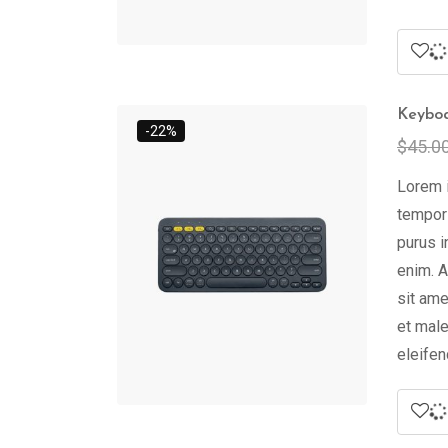
Keybo
-22%
$
45.0
Lorem i
tempor 
purus i
enim. A
sit ame
et male
eleifen