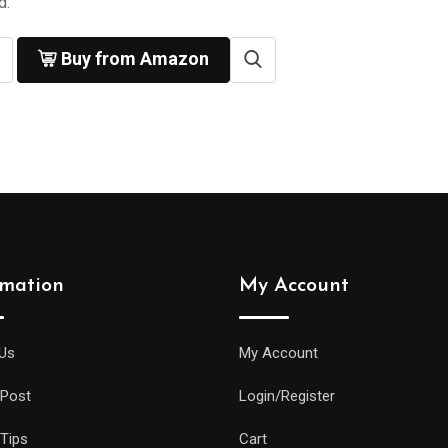
d.
Buy from Amazon
rmation
My Account
Us
My Account
 Post
Login/Register
 Tips
Cart