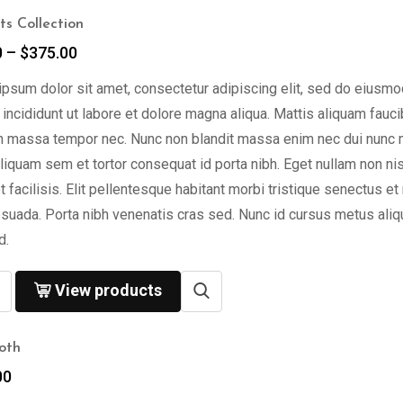
s Collection
0
–
$
375.00
psum dolor sit amet, consectetur adipiscing elit, sed do eiusmo
incididunt ut labore et dolore magna aliqua. Mattis aliquam fauc
n massa tempor nec. Nunc non blandit massa enim nec dui nunc 
liquam sem et tortor consequat id porta nibh. Eget nullam non nis
t facilisis. Elit pellentesque habitant morbi tristique senectus et
suada. Porta nibh venenatis cras sed. Nunc id cursus metus ali
d.
View products
oth
00