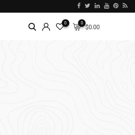
0
0
$
0.00