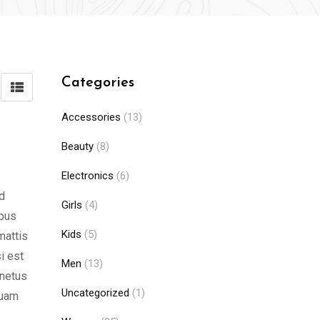
Categories
Accessories
(13)
Beauty
(8)
Electronics
(6)
d
Girls
(4)
ibus
Kids
(5)
mattis
i est
Men
(13)
 netus
Uncategorized
(1)
quam