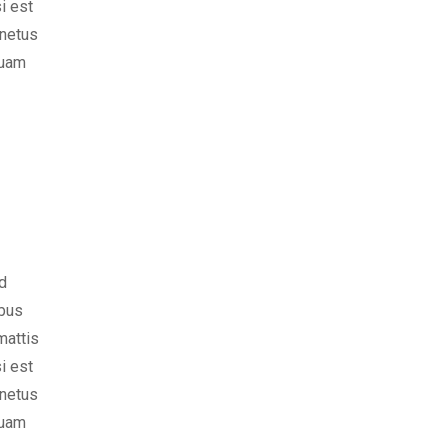
i est
 netus
quam
d
ibus
mattis
i est
 netus
quam