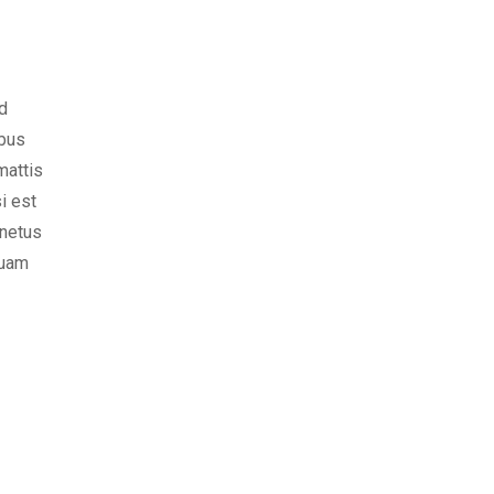
d
ibus
mattis
i est
 netus
quam