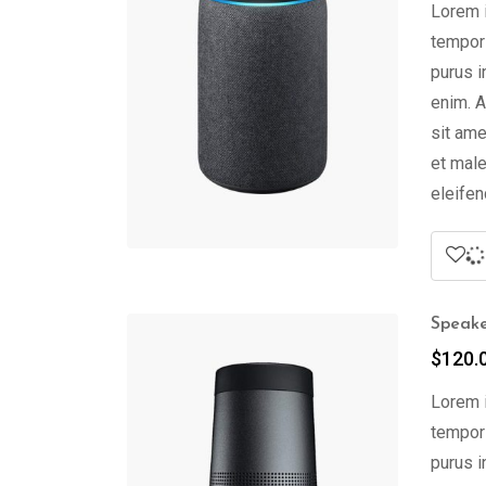
Lorem i
tempor 
purus i
enim. A
sit ame
et male
eleifen
Speak
$
120.
Lorem i
tempor 
purus i