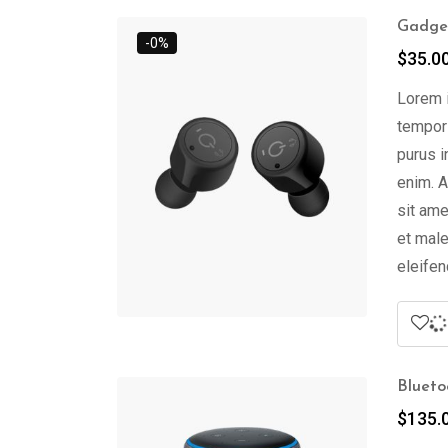
Gadget
-0%
$
35.0
Lorem i
tempor 
purus i
enim. A
sit ame
et male
eleifen
Blueto
$
135.