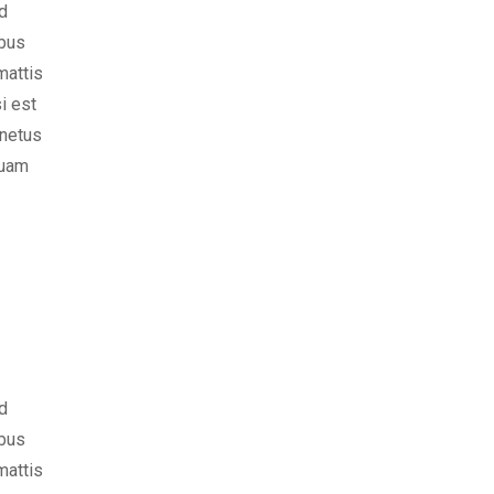
d
ibus
mattis
i est
 netus
quam
d
ibus
mattis