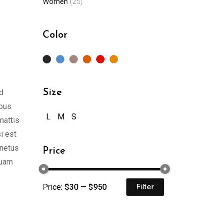
Women
(25)
Color
d
Size
ibus
L
M
S
mattis
i est
 netus
Price
quam
Price:
$30
—
$950
Filter