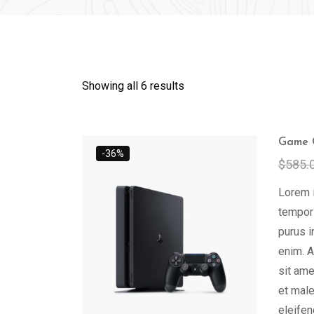
Showing all 6 results
Game C
-36%
$
585.
Lorem i
tempor 
purus i
enim. A
sit ame
et male
eleifen