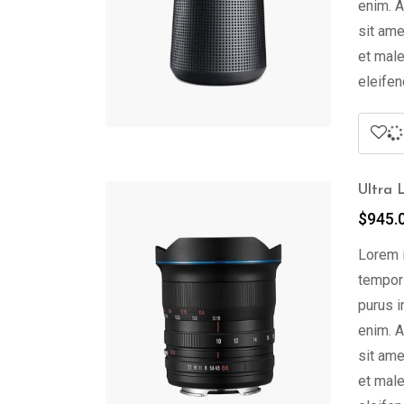
enim. A
sit ame
et male
eleifen
Ultra 
$
945.
Lorem i
tempor 
purus i
enim. A
sit ame
et male