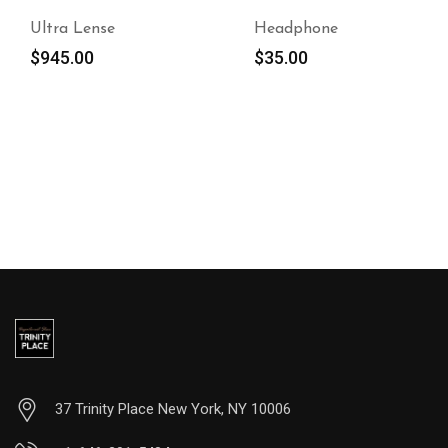
Ultra Lense
Headphone
$
945.00
$
35.00
37 Trinity Place New York, NY 10006