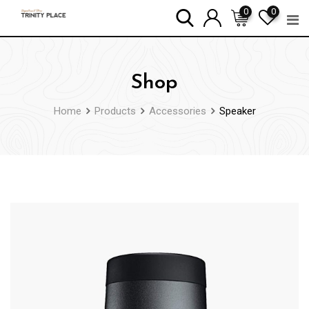
Skip
0
0
to
content
Shop
Home
Products
Accessories
Speaker